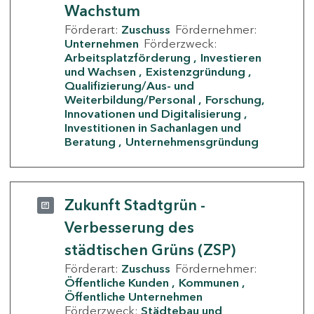
Wachstum
Förderart:
Zuschuss
Fördernehmer:
Unternehmen
Förderzweck:
Arbeitsplatzförderung
Investieren
und Wachsen
Existenzgründung
Qualifizierung/Aus- und
Weiterbildung/Personal
Forschung,
Innovationen und Digitalisierung
Investitionen in Sachanlagen und
Beratung
Unternehmensgründung
Zukunft Stadtgrün -
Verbesserung des
städtischen Grüns (ZSP)
Förderart:
Zuschuss
Fördernehmer:
Öffentliche Kunden
Kommunen
Öffentliche Unternehmen
Förderzweck:
Städtebau und