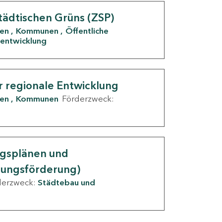
tädtischen Grüns (ZSP)
den
Kommunen
Öffentliche
entwicklung
r regionale Entwicklung
den
Kommunen
Förderzweck:
ngsplänen und
nungsförderung)
derzweck:
Städtebau und