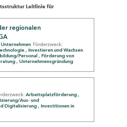
struktur Leitlinie für
er regionalen
IGA
Unternehmen
Förderzweck:
Technologie
Investieren und Wachsen
rbildung/Personal
Förderung von
eratung
Unternehmensgründung
örderzweck:
Arbeitsplatzförderung
fizierung/Aus- und
d Digitalisierung
Investitionen in
g