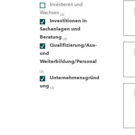
Investieren und
Wachsen
(2)
ndorte
Investitionen in
Sachanlagen und
Beratung
(2)
Qualifizierung/Aus-
und
Weiterbildung/Personal
(2)
Unternehmensgründ
ung
(2)