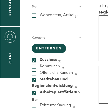
KONTAKT
5 Er
Typ
gen
regi
Webcontent, Artikel
n
(5)
Kategorie
ENTFERNEN
CHAT
icecenter
Zuschuss
(4)
Kommunen
(3)
Öffentliche Kunden
(3)
taktformular
Städtebau und
Regionalentwicklung
(3)
Arbeitsplatzförderun
g
erportal
(2)
Existenzgründung
(2)