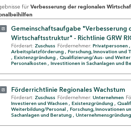
gebnisse für
Verbesserung der regionalen Wirtschafts
onalbeihilfen
Gemeinschaftsaufgabe "Verbesserung d
Wirtschaftsstruktur" - Richtlinie GRW R
Förderart:
Zuschuss
Fördernehmer:
Privatpersonen
Arbeitsplatzförderung
Forschung, Innovation und 
Existenzgründung
Qualifizierung/Aus- und Weite
Personalkosten
Investitionen in Sachanlagen und B
Förderrichtlinie Regionales Wachstum
Förderart:
Zuschuss
Fördernehmer:
Unternehmen
F
Investieren und Wachsen
Existenzgründung
Quali
Weiterbildung/Personal
Forschung, Innovationen un
Sachanlagen und Beratung
Unternehmensgründun