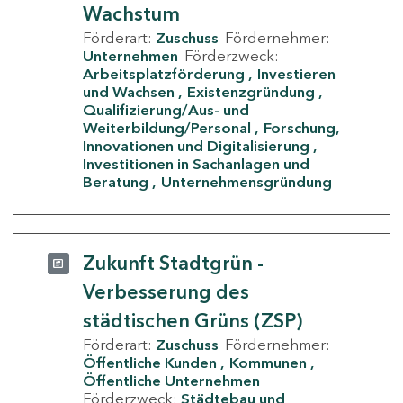
Wachstum
Förderart:
Zuschuss
Fördernehmer:
Unternehmen
Förderzweck:
Arbeitsplatzförderung
Investieren
und Wachsen
Existenzgründung
Qualifizierung/Aus- und
Weiterbildung/Personal
Forschung,
Innovationen und Digitalisierung
Investitionen in Sachanlagen und
Beratung
Unternehmensgründung
Zukunft Stadtgrün -
Verbesserung des
städtischen Grüns (ZSP)
Förderart:
Zuschuss
Fördernehmer:
Öffentliche Kunden
Kommunen
Öffentliche Unternehmen
Förderzweck:
Städtebau und