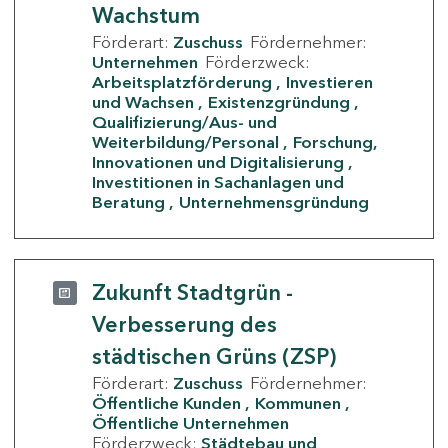
Wachstum
Förderart:
Zuschuss
Fördernehmer:
Unternehmen
Förderzweck:
Arbeitsplatzförderung
Investieren
und Wachsen
Existenzgründung
Qualifizierung/Aus- und
Weiterbildung/Personal
Forschung,
Innovationen und Digitalisierung
Investitionen in Sachanlagen und
Beratung
Unternehmensgründung
Zukunft Stadtgrün -
Verbesserung des
städtischen Grüns (ZSP)
Förderart:
Zuschuss
Fördernehmer:
Öffentliche Kunden
Kommunen
Öffentliche Unternehmen
Förderzweck:
Städtebau und