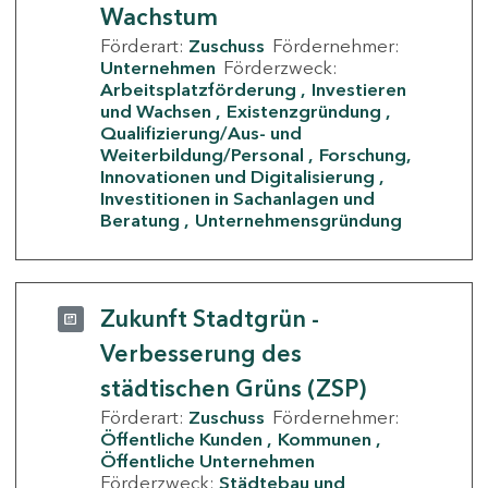
Wachstum
Förderart:
Zuschuss
Fördernehmer:
Unternehmen
Förderzweck:
Arbeitsplatzförderung
Investieren
und Wachsen
Existenzgründung
Qualifizierung/Aus- und
Weiterbildung/Personal
Forschung,
Innovationen und Digitalisierung
Investitionen in Sachanlagen und
Beratung
Unternehmensgründung
Zukunft Stadtgrün -
Verbesserung des
städtischen Grüns (ZSP)
Förderart:
Zuschuss
Fördernehmer:
Öffentliche Kunden
Kommunen
Öffentliche Unternehmen
Förderzweck:
Städtebau und