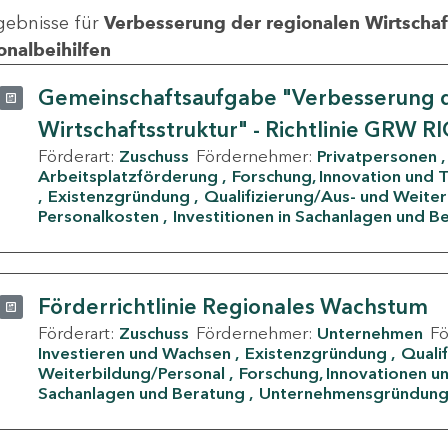
gebnisse für
Verbesserung der regionalen Wirtschafts
onalbeihilfen
Gemeinschaftsaufgabe "Verbesserung d
Wirtschaftsstruktur" - Richtlinie GRW R
Förderart:
Zuschuss
Fördernehmer:
Privatpersonen
Arbeitsplatzförderung
Forschung, Innovation und 
Existenzgründung
Qualifizierung/Aus- und Weite
Personalkosten
Investitionen in Sachanlagen und B
Förderrichtlinie Regionales Wachstum
Förderart:
Zuschuss
Fördernehmer:
Unternehmen
F
Investieren und Wachsen
Existenzgründung
Quali
Weiterbildung/Personal
Forschung, Innovationen un
Sachanlagen und Beratung
Unternehmensgründun