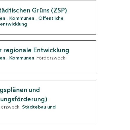
tädtischen Grüns (ZSP)
den
Kommunen
Öffentliche
entwicklung
r regionale Entwicklung
den
Kommunen
Förderzweck:
ngsplänen und
nungsförderung)
derzweck:
Städtebau und