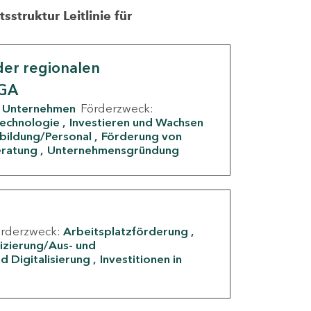
struktur Leitlinie für
er regionalen
IGA
Unternehmen
Förderzweck:
Technologie
Investieren und Wachsen
rbildung/Personal
Förderung von
eratung
Unternehmensgründung
örderzweck:
Arbeitsplatzförderung
fizierung/Aus- und
d Digitalisierung
Investitionen in
g