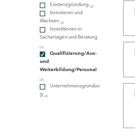
Existenzgründung
(2)
Investieren und
ndorte
Wachsen
(2)
Investitionen in
Sachanlagen und Beratung
(2)
Qualifizierung/Aus-
und
Weiterbildung/Personal
(2)
Unternehmensgründun
g
(2)