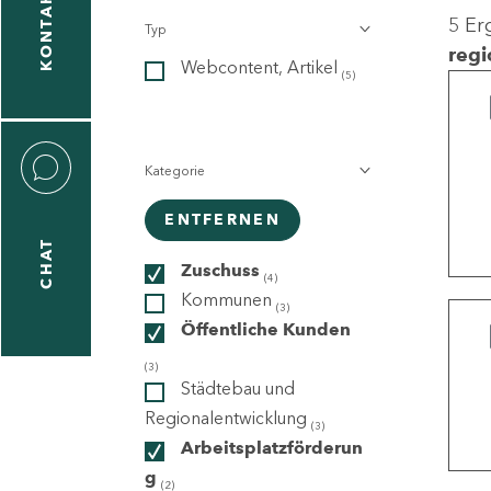
KONTAKT
5 Er
Typ
gen
regi
Webcontent, Artikel
n
(5)
Kategorie
ENTFERNEN
CHAT
icecenter
Zuschuss
(4)
Kommunen
(3)
Öffentliche Kunden
taktformular
(3)
Städtebau und
Regionalentwicklung
(3)
Arbeitsplatzförderun
erportal
g
(2)