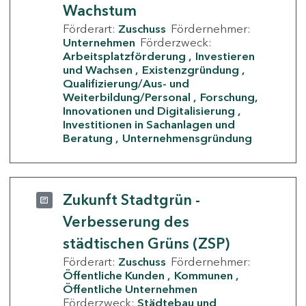
Wachstum
Förderart:
Zuschuss
Fördernehmer:
Unternehmen
Förderzweck:
Arbeitsplatzförderung
Investieren
und Wachsen
Existenzgründung
Qualifizierung/Aus- und
Weiterbildung/Personal
Forschung,
Innovationen und Digitalisierung
Investitionen in Sachanlagen und
Beratung
Unternehmensgründung
Zukunft Stadtgrün -
Verbesserung des
städtischen Grüns (ZSP)
Förderart:
Zuschuss
Fördernehmer:
Öffentliche Kunden
Kommunen
Öffentliche Unternehmen
Förderzweck:
Städtebau und