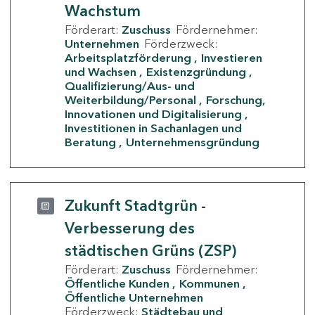
Wachstum
Förderart:
Zuschuss
Fördernehmer:
Unternehmen
Förderzweck:
Arbeitsplatzförderung
Investieren
und Wachsen
Existenzgründung
Qualifizierung/Aus- und
Weiterbildung/Personal
Forschung,
Innovationen und Digitalisierung
Investitionen in Sachanlagen und
Beratung
Unternehmensgründung
Zukunft Stadtgrün -
Verbesserung des
städtischen Grüns (ZSP)
Förderart:
Zuschuss
Fördernehmer:
Öffentliche Kunden
Kommunen
Öffentliche Unternehmen
Förderzweck:
Städtebau und