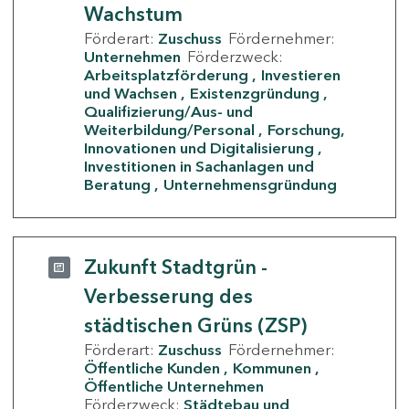
Wachstum
Förderart:
Zuschuss
Fördernehmer:
Unternehmen
Förderzweck:
Arbeitsplatzförderung
Investieren
und Wachsen
Existenzgründung
Qualifizierung/Aus- und
Weiterbildung/Personal
Forschung,
Innovationen und Digitalisierung
Investitionen in Sachanlagen und
Beratung
Unternehmensgründung
Zukunft Stadtgrün -
Verbesserung des
städtischen Grüns (ZSP)
Förderart:
Zuschuss
Fördernehmer:
Öffentliche Kunden
Kommunen
Öffentliche Unternehmen
Förderzweck:
Städtebau und