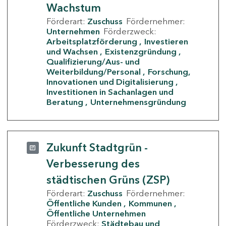
Wachstum
Förderart:
Zuschuss
Fördernehmer:
Unternehmen
Förderzweck:
Arbeitsplatzförderung
Investieren
und Wachsen
Existenzgründung
Qualifizierung/Aus- und
Weiterbildung/Personal
Forschung,
Innovationen und Digitalisierung
Investitionen in Sachanlagen und
Beratung
Unternehmensgründung
Zukunft Stadtgrün -
Verbesserung des
städtischen Grüns (ZSP)
Förderart:
Zuschuss
Fördernehmer:
Öffentliche Kunden
Kommunen
Öffentliche Unternehmen
Förderzweck:
Städtebau und