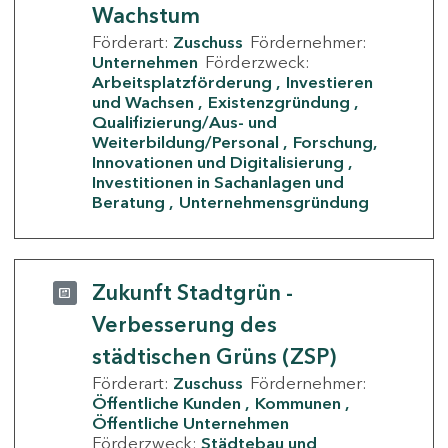
Wachstum
Förderart:
Zuschuss
Fördernehmer:
Unternehmen
Förderzweck:
Arbeitsplatzförderung
Investieren
und Wachsen
Existenzgründung
Qualifizierung/Aus- und
Weiterbildung/Personal
Forschung,
Innovationen und Digitalisierung
Investitionen in Sachanlagen und
Beratung
Unternehmensgründung
Zukunft Stadtgrün -
Verbesserung des
städtischen Grüns (ZSP)
Förderart:
Zuschuss
Fördernehmer:
Öffentliche Kunden
Kommunen
Öffentliche Unternehmen
Förderzweck:
Städtebau und