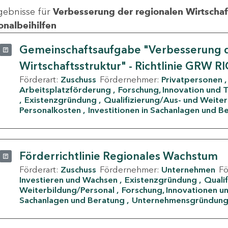
gebnisse für
Verbesserung der regionalen Wirtschafts
onalbeihilfen
Gemeinschaftsaufgabe "Verbesserung d
Wirtschaftsstruktur" - Richtlinie GRW R
Förderart:
Zuschuss
Fördernehmer:
Privatpersonen
Arbeitsplatzförderung
Forschung, Innovation und 
Existenzgründung
Qualifizierung/Aus- und Weite
Personalkosten
Investitionen in Sachanlagen und B
Förderrichtlinie Regionales Wachstum
Förderart:
Zuschuss
Fördernehmer:
Unternehmen
F
Investieren und Wachsen
Existenzgründung
Quali
Weiterbildung/Personal
Forschung, Innovationen un
Sachanlagen und Beratung
Unternehmensgründun