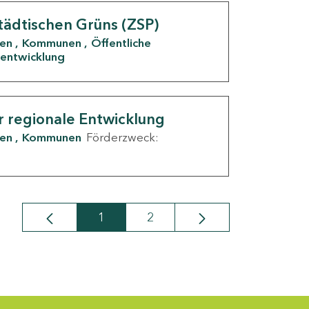
tädtischen Grüns (ZSP)
den
Kommunen
Öffentliche
entwicklung
r regionale Entwicklung
den
Kommunen
Förderzweck:
1
2
Seite
Seite