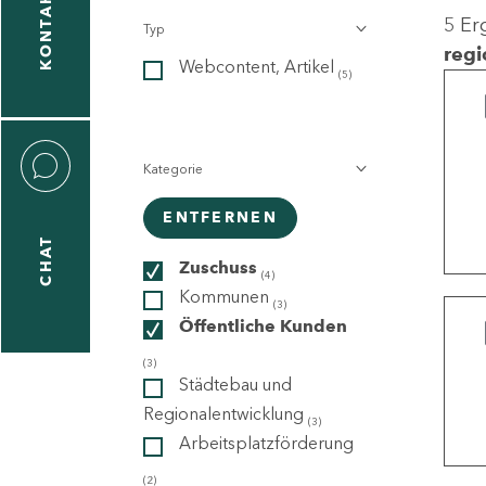
KONTAKT
5 Er
Typ
gen
regi
Webcontent, Artikel
n
(5)
Kategorie
ENTFERNEN
CHAT
icecenter
Zuschuss
(4)
Kommunen
(3)
Öffentliche Kunden
taktformular
(3)
Städtebau und
Regionalentwicklung
(3)
Arbeitsplatzförderung
erportal
(2)