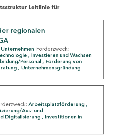
struktur Leitlinie für
er regionalen
IGA
Unternehmen
Förderzweck:
Technologie
Investieren und Wachsen
rbildung/Personal
Förderung von
eratung
Unternehmensgründung
örderzweck:
Arbeitsplatzförderung
fizierung/Aus- und
d Digitalisierung
Investitionen in
g