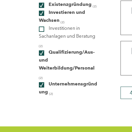
Existenzgründung
(2)
Investieren und
ndorte
Wachsen
(2)
Investitionen in
Sachanlagen und Beratung
(2)
Qualifizierung/Aus-
und
Weiterbildung/Personal
(2)
Unternehmensgründ
ung
(2)