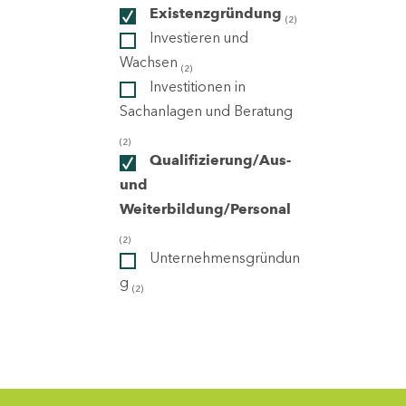
Existenzgründung
(2)
Investieren und
ndorte
Wachsen
(2)
Investitionen in
Sachanlagen und Beratung
(2)
Qualifizierung/Aus-
und
Weiterbildung/Personal
(2)
Unternehmensgründun
g
(2)