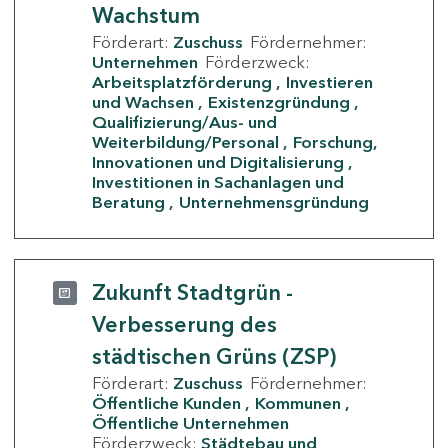
Wachstum
Förderart:
Zuschuss
Fördernehmer:
Unternehmen
Förderzweck:
Arbeitsplatzförderung
Investieren
und Wachsen
Existenzgründung
Qualifizierung/Aus- und
Weiterbildung/Personal
Forschung,
Innovationen und Digitalisierung
Investitionen in Sachanlagen und
Beratung
Unternehmensgründung
Zukunft Stadtgrün -
Verbesserung des
städtischen Grüns (ZSP)
Förderart:
Zuschuss
Fördernehmer:
Öffentliche Kunden
Kommunen
Öffentliche Unternehmen
Förderzweck:
Städtebau und