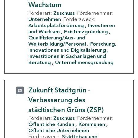
Wachstum
Förderart:
Zuschuss
Fördernehmer:
Unternehmen
Förderzweck:
Arbeitsplatzförderung
Investieren
und Wachsen
Existenzgründung
Qualifizierung/Aus- und
Weiterbildung/Personal
Forschung,
Innovationen und Digitalisierung
Investitionen in Sachanlagen und
Beratung
Unternehmensgründung
Zukunft Stadtgrün -
Verbesserung des
städtischen Grüns (ZSP)
Förderart:
Zuschuss
Fördernehmer:
Öffentliche Kunden
Kommunen
Öffentliche Unternehmen
Förderzweck:
Städtebau und