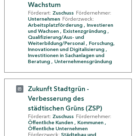
Wachstum
Förderart:
Zuschuss
Fördernehmer:
Unternehmen
Förderzweck:
Arbeitsplatzförderung
Investieren
und Wachsen
Existenzgründung
Qualifizierung/Aus- und
Weiterbildung/Personal
Forschung,
Innovationen und Digitalisierung
Investitionen in Sachanlagen und
Beratung
Unternehmensgründung
Zukunft Stadtgrün -
Verbesserung des
städtischen Grüns (ZSP)
Förderart:
Zuschuss
Fördernehmer:
Öffentliche Kunden
Kommunen
Öffentliche Unternehmen
Förderzweck:
Städtebau und