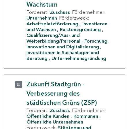
Wachstum
Förderart:
Zuschuss
Fördernehmer:
Unternehmen
Förderzweck:
Arbeitsplatzförderung
Investieren
und Wachsen
Existenzgründung
Qualifizierung/Aus- und
Weiterbildung/Personal
Forschung,
Innovationen und Digitalisierung
Investitionen in Sachanlagen und
Beratung
Unternehmensgründung
Zukunft Stadtgrün -
Verbesserung des
städtischen Grüns (ZSP)
Förderart:
Zuschuss
Fördernehmer:
Öffentliche Kunden
Kommunen
Öffentliche Unternehmen
Förderzweck:
Städtebau und