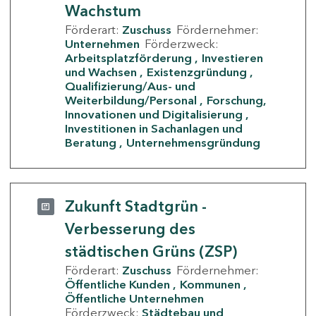
Wachstum
Förderart:
Zuschuss
Fördernehmer:
Unternehmen
Förderzweck:
Arbeitsplatzförderung
Investieren
und Wachsen
Existenzgründung
Qualifizierung/Aus- und
Weiterbildung/Personal
Forschung,
Innovationen und Digitalisierung
Investitionen in Sachanlagen und
Beratung
Unternehmensgründung
Zukunft Stadtgrün -
Verbesserung des
städtischen Grüns (ZSP)
Förderart:
Zuschuss
Fördernehmer:
Öffentliche Kunden
Kommunen
Öffentliche Unternehmen
Förderzweck:
Städtebau und