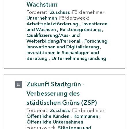
Wachstum
Förderart:
Zuschuss
Fördernehmer:
Unternehmen
Förderzweck:
Arbeitsplatzförderung
Investieren
und Wachsen
Existenzgründung
Qualifizierung/Aus- und
Weiterbildung/Personal
Forschung,
Innovationen und Digitalisierung
Investitionen in Sachanlagen und
Beratung
Unternehmensgründung
Zukunft Stadtgrün -
Verbesserung des
städtischen Grüns (ZSP)
Förderart:
Zuschuss
Fördernehmer:
Öffentliche Kunden
Kommunen
Öffentliche Unternehmen
Förderzweck:
Städtebau und