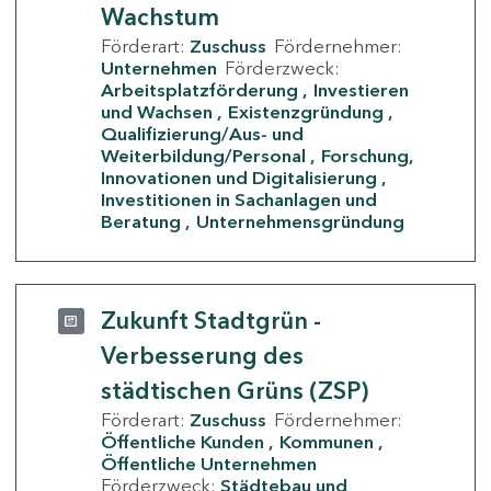
Wachstum
Förderart:
Zuschuss
Fördernehmer:
Unternehmen
Förderzweck:
Arbeitsplatzförderung
Investieren
und Wachsen
Existenzgründung
Qualifizierung/Aus- und
Weiterbildung/Personal
Forschung,
Innovationen und Digitalisierung
Investitionen in Sachanlagen und
Beratung
Unternehmensgründung
Zukunft Stadtgrün -
Verbesserung des
städtischen Grüns (ZSP)
Förderart:
Zuschuss
Fördernehmer:
Öffentliche Kunden
Kommunen
Öffentliche Unternehmen
Förderzweck:
Städtebau und