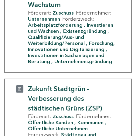
Wachstum
Förderart:
Zuschuss
Fördernehmer:
Unternehmen
Förderzweck:
Arbeitsplatzförderung
Investieren
und Wachsen
Existenzgründung
Qualifizierung/Aus- und
Weiterbildung/Personal
Forschung,
Innovationen und Digitalisierung
Investitionen in Sachanlagen und
Beratung
Unternehmensgründung
Zukunft Stadtgrün -
Verbesserung des
städtischen Grüns (ZSP)
Förderart:
Zuschuss
Fördernehmer:
Öffentliche Kunden
Kommunen
Öffentliche Unternehmen
Förderzweck:
Städtebau und