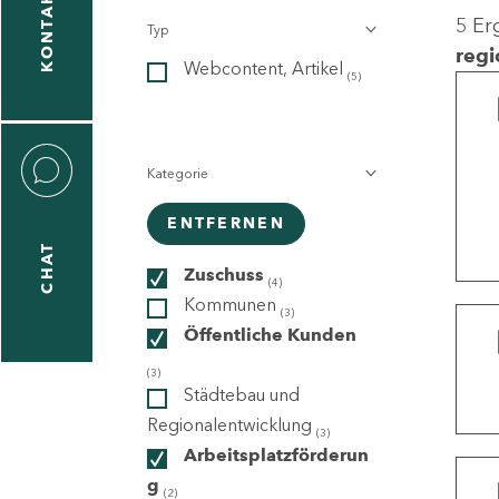
KONTAKT
5 Er
Typ
gen
regi
Webcontent, Artikel
n
(5)
Kategorie
ENTFERNEN
CHAT
icecenter
Zuschuss
(4)
Kommunen
(3)
Öffentliche Kunden
taktformular
(3)
Städtebau und
Regionalentwicklung
(3)
Arbeitsplatzförderun
erportal
g
(2)