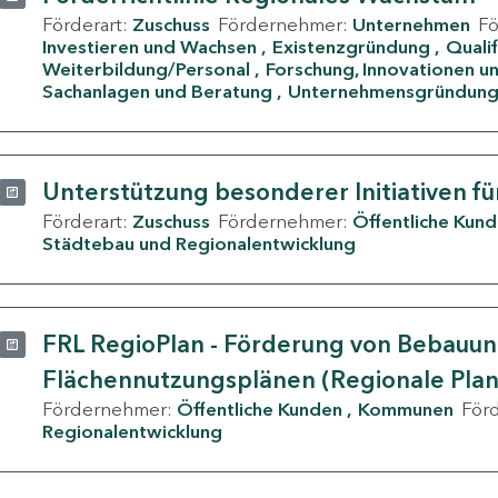
Förderart:
Zuschuss
Fördernehmer:
Unternehmen
F
Investieren und Wachsen
Existenzgründung
Quali
Weiterbildung/Personal
Forschung, Innovationen un
Sachanlagen und Beratung
Unternehmensgründun
Unterstützung besonderer Initiativen fü
Förderart:
Zuschuss
Fördernehmer:
Öffentliche Kun
Städtebau und Regionalentwicklung
FRL RegioPlan - Förderung von Bebauu
Flächennutzungsplänen (Regionale Pla
Fördernehmer:
Öffentliche Kunden
Kommunen
För
Regionalentwicklung