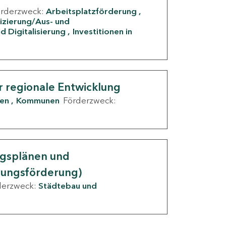
örderzweck:
Arbeitsplatzförderung
fizierung/Aus- und
d Digitalisierung
Investitionen in
g
r regionale Entwicklung
den
Kommunen
Förderzweck:
ngsplänen und
nungsförderung)
derzweck:
Städtebau und