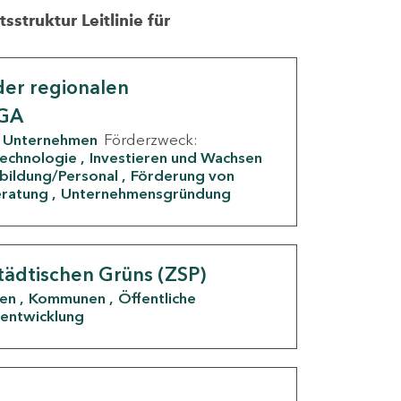
struktur Leitlinie für
er regionalen
IGA
Unternehmen
Förderzweck:
Technologie
Investieren und Wachsen
rbildung/Personal
Förderung von
eratung
Unternehmensgründung
tädtischen Grüns (ZSP)
den
Kommunen
Öffentliche
entwicklung