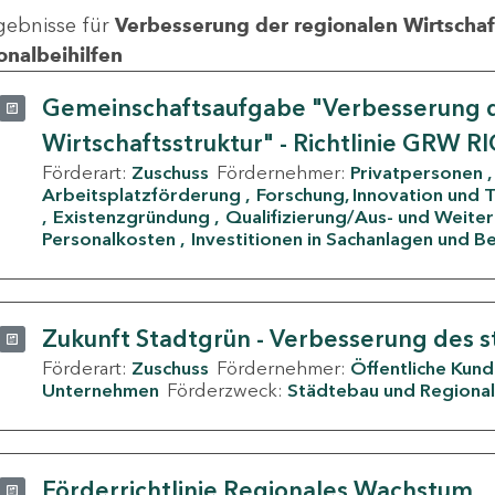
gebnisse für
Verbesserung der regionalen Wirtschafts
onalbeihilfen
Gemeinschaftsaufgabe "Verbesserung d
Wirtschaftsstruktur" - Richtlinie GRW R
Förderart:
Zuschuss
Fördernehmer:
Privatpersonen
Arbeitsplatzförderung
Forschung, Innovation und 
Existenzgründung
Qualifizierung/Aus- und Weite
Personalkosten
Investitionen in Sachanlagen und B
Zukunft Stadtgrün - Verbesserung des s
Förderart:
Zuschuss
Fördernehmer:
Öffentliche Kun
Unternehmen
Förderzweck:
Städtebau und Regional
Förderrichtlinie Regionales Wachstum