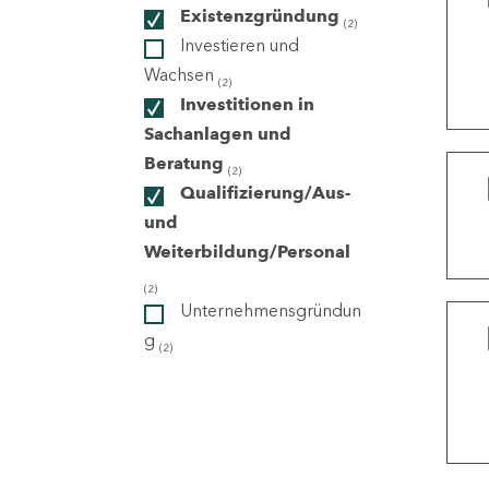
Existenzgründung
(2)
Investieren und
ndorte
Wachsen
(2)
Investitionen in
Sachanlagen und
Beratung
(2)
Qualifizierung/Aus-
und
Weiterbildung/Personal
(2)
Unternehmensgründun
g
(2)