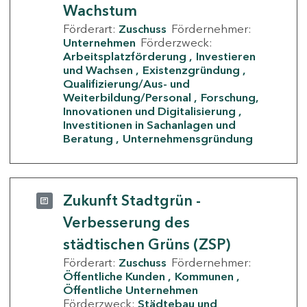
Wachstum
Förderart:
Zuschuss
Fördernehmer:
Unternehmen
Förderzweck:
Arbeitsplatzförderung
Investieren
und Wachsen
Existenzgründung
Qualifizierung/Aus- und
Weiterbildung/Personal
Forschung,
Innovationen und Digitalisierung
Investitionen in Sachanlagen und
Beratung
Unternehmensgründung
Zukunft Stadtgrün -
Verbesserung des
städtischen Grüns (ZSP)
Förderart:
Zuschuss
Fördernehmer:
Öffentliche Kunden
Kommunen
Öffentliche Unternehmen
Förderzweck:
Städtebau und