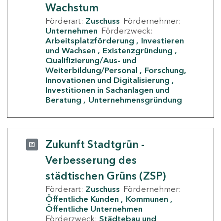
Wachstum
Förderart:
Zuschuss
Fördernehmer:
Unternehmen
Förderzweck:
Arbeitsplatzförderung
Investieren
und Wachsen
Existenzgründung
Qualifizierung/Aus- und
Weiterbildung/Personal
Forschung,
Innovationen und Digitalisierung
Investitionen in Sachanlagen und
Beratung
Unternehmensgründung
Zukunft Stadtgrün -
Verbesserung des
städtischen Grüns (ZSP)
Förderart:
Zuschuss
Fördernehmer:
Öffentliche Kunden
Kommunen
Öffentliche Unternehmen
Förderzweck:
Städtebau und