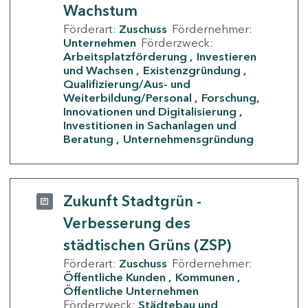
Wachstum
Förderart:
Zuschuss
Fördernehmer:
Unternehmen
Förderzweck:
Arbeitsplatzförderung
Investieren
und Wachsen
Existenzgründung
Qualifizierung/Aus- und
Weiterbildung/Personal
Forschung,
Innovationen und Digitalisierung
Investitionen in Sachanlagen und
Beratung
Unternehmensgründung
Zukunft Stadtgrün -
Verbesserung des
städtischen Grüns (ZSP)
Förderart:
Zuschuss
Fördernehmer:
Öffentliche Kunden
Kommunen
Öffentliche Unternehmen
Förderzweck:
Städtebau und