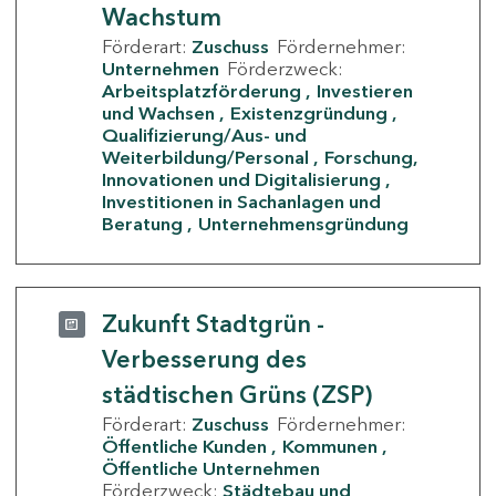
Wachstum
Förderart:
Zuschuss
Fördernehmer:
Unternehmen
Förderzweck:
Arbeitsplatzförderung
Investieren
und Wachsen
Existenzgründung
Qualifizierung/Aus- und
Weiterbildung/Personal
Forschung,
Innovationen und Digitalisierung
Investitionen in Sachanlagen und
Beratung
Unternehmensgründung
Zukunft Stadtgrün -
Verbesserung des
städtischen Grüns (ZSP)
Förderart:
Zuschuss
Fördernehmer:
Öffentliche Kunden
Kommunen
Öffentliche Unternehmen
Förderzweck:
Städtebau und