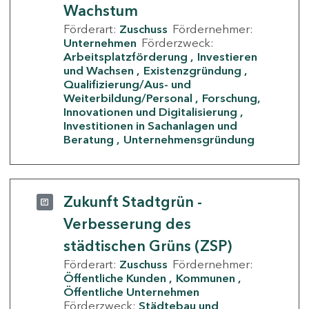
Wachstum
Förderart:
Zuschuss
Fördernehmer:
Unternehmen
Förderzweck:
Arbeitsplatzförderung
Investieren
und Wachsen
Existenzgründung
Qualifizierung/Aus- und
Weiterbildung/Personal
Forschung,
Innovationen und Digitalisierung
Investitionen in Sachanlagen und
Beratung
Unternehmensgründung
Zukunft Stadtgrün -
Verbesserung des
städtischen Grüns (ZSP)
Förderart:
Zuschuss
Fördernehmer:
Öffentliche Kunden
Kommunen
Öffentliche Unternehmen
Förderzweck:
Städtebau und