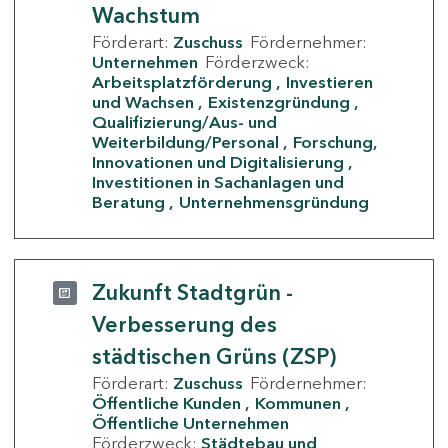
Wachstum
Förderart:
Zuschuss
Fördernehmer:
Unternehmen
Förderzweck:
Arbeitsplatzförderung
Investieren
und Wachsen
Existenzgründung
Qualifizierung/Aus- und
Weiterbildung/Personal
Forschung,
Innovationen und Digitalisierung
Investitionen in Sachanlagen und
Beratung
Unternehmensgründung
Zukunft Stadtgrün -
Verbesserung des
städtischen Grüns (ZSP)
Förderart:
Zuschuss
Fördernehmer:
Öffentliche Kunden
Kommunen
Öffentliche Unternehmen
Förderzweck:
Städtebau und