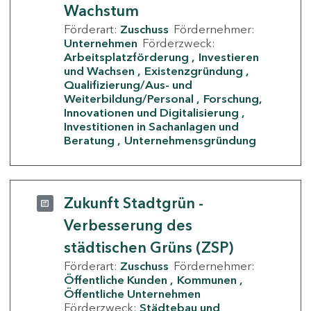
Wachstum
Förderart:
Zuschuss
Fördernehmer:
Unternehmen
Förderzweck:
Arbeitsplatzförderung
Investieren
und Wachsen
Existenzgründung
Qualifizierung/Aus- und
Weiterbildung/Personal
Forschung,
Innovationen und Digitalisierung
Investitionen in Sachanlagen und
Beratung
Unternehmensgründung
Zukunft Stadtgrün -
Verbesserung des
städtischen Grüns (ZSP)
Förderart:
Zuschuss
Fördernehmer:
Öffentliche Kunden
Kommunen
Öffentliche Unternehmen
Förderzweck:
Städtebau und