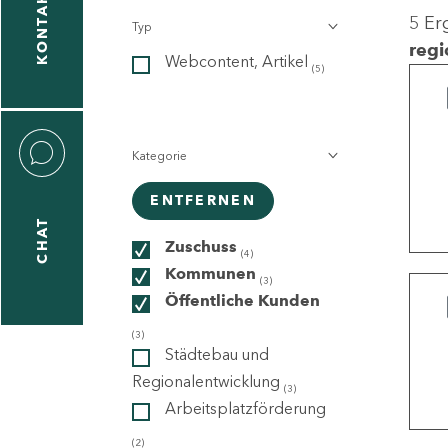
KONTAKT
5 Er
Typ
gen
regi
Webcontent, Artikel
n
(5)
Kategorie
ENTFERNEN
CHAT
icecenter
Zuschuss
(4)
Kommunen
(3)
Öffentliche Kunden
taktformular
(3)
Städtebau und
Regionalentwicklung
(3)
Arbeitsplatzförderung
erportal
(2)