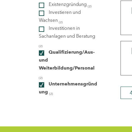
Existenzgründung
(2)
Investieren und
ndorte
Wachsen
(2)
Investitionen in
Sachanlagen und Beratung
(2)
Qualifizierung/Aus-
und
Weiterbildung/Personal
(2)
Unternehmensgründ
ung
(2)