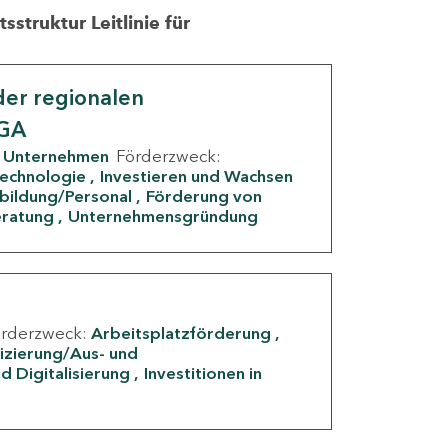
struktur Leitlinie für
er regionalen
IGA
Unternehmen
Förderzweck:
Technologie
Investieren und Wachsen
rbildung/Personal
Förderung von
eratung
Unternehmensgründung
örderzweck:
Arbeitsplatzförderung
fizierung/Aus- und
d Digitalisierung
Investitionen in
g