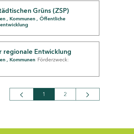
tädtischen Grüns (ZSP)
den
Kommunen
Öffentliche
entwicklung
r regionale Entwicklung
den
Kommunen
Förderzweck:
1
2
Seite
Seite