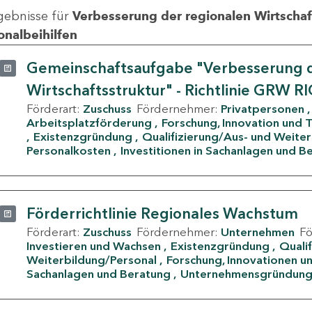
gebnisse für
Verbesserung der regionalen Wirtschafts
onalbeihilfen
Gemeinschaftsaufgabe "Verbesserung d
Wirtschaftsstruktur" - Richtlinie GRW R
Förderart:
Zuschuss
Fördernehmer:
Privatpersonen
Arbeitsplatzförderung
Forschung, Innovation und 
Existenzgründung
Qualifizierung/Aus- und Weite
Personalkosten
Investitionen in Sachanlagen und B
Förderrichtlinie Regionales Wachstum
Förderart:
Zuschuss
Fördernehmer:
Unternehmen
F
Investieren und Wachsen
Existenzgründung
Quali
Weiterbildung/Personal
Forschung, Innovationen un
Sachanlagen und Beratung
Unternehmensgründun