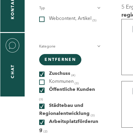
KONTAKT
5 Er
Typ
gen
regi
Webcontent, Artikel
n
(5)
Kategorie
ENTFERNEN
CHAT
icecenter
Zuschuss
(4)
Kommunen
(3)
Öffentliche Kunden
taktformular
(3)
Städtebau und
Regionalentwicklung
(3)
Arbeitsplatzförderun
erportal
g
(2)