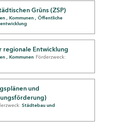
tädtischen Grüns (ZSP)
den
Kommunen
Öffentliche
entwicklung
r regionale Entwicklung
den
Kommunen
Förderzweck:
ngsplänen und
nungsförderung)
derzweck:
Städtebau und