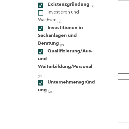
Existenzgründung
(2)
Investieren und
ndorte
Wachsen
(2)
Investitionen in
Sachanlagen und
Beratung
(2)
Qualifizierung/Aus-
und
Weiterbildung/Personal
(2)
Unternehmensgründ
ung
(2)