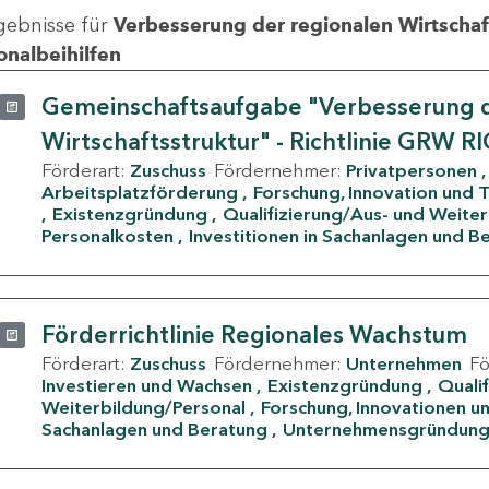
gebnisse für
Verbesserung der regionalen Wirtschafts
onalbeihilfen
Gemeinschaftsaufgabe "Verbesserung d
Wirtschaftsstruktur" - Richtlinie GRW R
Förderart:
Zuschuss
Fördernehmer:
Privatpersonen
Arbeitsplatzförderung
Forschung, Innovation und 
Existenzgründung
Qualifizierung/Aus- und Weite
Personalkosten
Investitionen in Sachanlagen und B
Förderrichtlinie Regionales Wachstum
Förderart:
Zuschuss
Fördernehmer:
Unternehmen
F
Investieren und Wachsen
Existenzgründung
Quali
Weiterbildung/Personal
Forschung, Innovationen un
Sachanlagen und Beratung
Unternehmensgründun