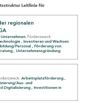
struktur Leitlinie für
er regionalen
IGA
Unternehmen
Förderzweck:
Technologie
Investieren und Wachsen
rbildung/Personal
Förderung von
eratung
Unternehmensgründung
örderzweck:
Arbeitsplatzförderung
fizierung/Aus- und
d Digitalisierung
Investitionen in
g