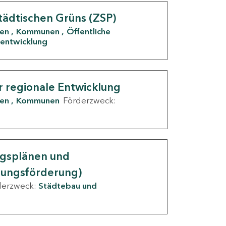
tädtischen Grüns (ZSP)
den
Kommunen
Öffentliche
entwicklung
r regionale Entwicklung
den
Kommunen
Förderzweck:
ngsplänen und
nungsförderung)
derzweck:
Städtebau und