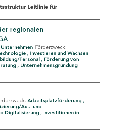
struktur Leitlinie für
er regionalen
IGA
Unternehmen
Förderzweck:
Technologie
Investieren und Wachsen
rbildung/Personal
Förderung von
eratung
Unternehmensgründung
örderzweck:
Arbeitsplatzförderung
fizierung/Aus- und
d Digitalisierung
Investitionen in
g