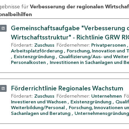
gebnisse für
Verbesserung der regionalen Wirtschafts
onalbeihilfen
Gemeinschaftsaufgabe "Verbesserung d
Wirtschaftsstruktur" - Richtlinie GRW R
Förderart:
Zuschuss
Fördernehmer:
Privatpersonen
Arbeitsplatzförderung
Forschung, Innovation und 
Existenzgründung
Qualifizierung/Aus- und Weite
Personalkosten
Investitionen in Sachanlagen und B
Förderrichtlinie Regionales Wachstum
Förderart:
Zuschuss
Fördernehmer:
Unternehmen
F
Investieren und Wachsen
Existenzgründung
Quali
Weiterbildung/Personal
Forschung, Innovationen un
Sachanlagen und Beratung
Unternehmensgründun