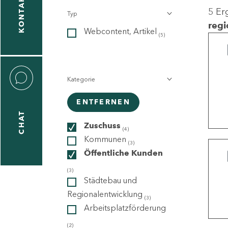
KONTAKT
5 Er
Typ
gen
regi
Webcontent, Artikel
n
(5)
Kategorie
ENTFERNEN
CHAT
icecenter
Zuschuss
(4)
Kommunen
(3)
Öffentliche Kunden
taktformular
(3)
Städtebau und
Regionalentwicklung
(3)
Arbeitsplatzförderung
erportal
(2)