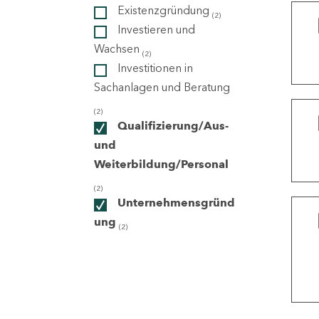
Existenzgründung
(2)
Investieren und
ndorte
Wachsen
(2)
Investitionen in
Sachanlagen und Beratung
(2)
Qualifizierung/Aus-
und
Weiterbildung/Personal
(2)
Unternehmensgründ
ung
(2)