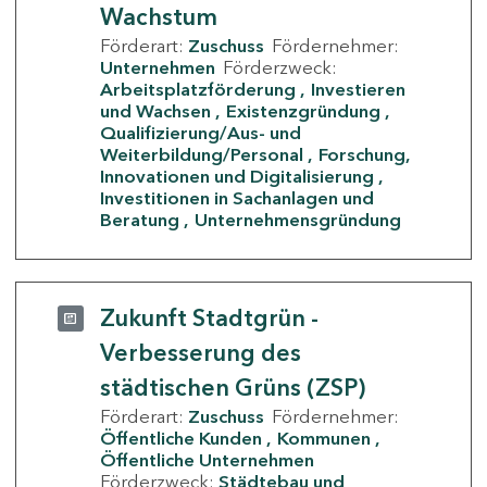
Wachstum
Förderart:
Zuschuss
Fördernehmer:
Unternehmen
Förderzweck:
Arbeitsplatzförderung
Investieren
und Wachsen
Existenzgründung
Qualifizierung/Aus- und
Weiterbildung/Personal
Forschung,
Innovationen und Digitalisierung
Investitionen in Sachanlagen und
Beratung
Unternehmensgründung
Zukunft Stadtgrün -
Verbesserung des
städtischen Grüns (ZSP)
Förderart:
Zuschuss
Fördernehmer:
Öffentliche Kunden
Kommunen
Öffentliche Unternehmen
Förderzweck:
Städtebau und