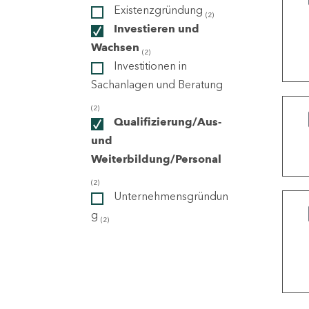
Existenzgründung
(2)
Investieren und
ndorte
Wachsen
(2)
Investitionen in
Sachanlagen und Beratung
(2)
Qualifizierung/Aus-
und
Weiterbildung/Personal
(2)
Unternehmensgründun
g
(2)