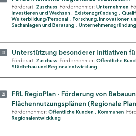
Förderart:
Zuschuss
Fördernehmer:
Unternehmen
F
Investieren und Wachsen
Existenzgründung
Quali
Weiterbildung/Personal
Forschung, Innovationen un
Sachanlagen und Beratung
Unternehmensgründun
Unterstützung besonderer Initiativen fü
Förderart:
Zuschuss
Fördernehmer:
Öffentliche Kun
Städtebau und Regionalentwicklung
FRL RegioPlan - Förderung von Bebauu
Flächennutzungsplänen (Regionale Pla
Fördernehmer:
Öffentliche Kunden
Kommunen
För
Regionalentwicklung