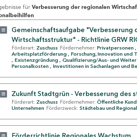
gebnisse für
Verbesserung der regionalen Wirtschafts
onalbeihilfen
Gemeinschaftsaufgabe "Verbesserung d
Wirtschaftsstruktur" - Richtlinie GRW R
Förderart:
Zuschuss
Fördernehmer:
Privatpersonen
Arbeitsplatzförderung
Forschung, Innovation und 
Existenzgründung
Qualifizierung/Aus- und Weite
Personalkosten
Investitionen in Sachanlagen und B
Zukunft Stadtgrün - Verbesserung des s
Förderart:
Zuschuss
Fördernehmer:
Öffentliche Kun
Unternehmen
Förderzweck:
Städtebau und Regional
Förderrichtlinie Regionales Wachstum