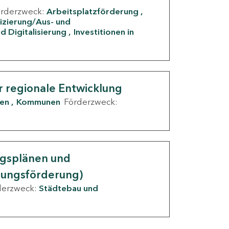
örderzweck:
Arbeitsplatzförderung
fizierung/Aus- und
d Digitalisierung
Investitionen in
g
r regionale Entwicklung
den
Kommunen
Förderzweck:
ngsplänen und
nungsförderung)
derzweck:
Städtebau und