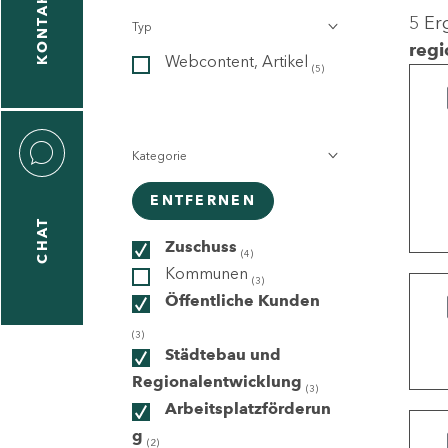
KONTAKT
5 Er
Typ
gen
regi
Webcontent, Artikel
n
(5)
Kategorie
ENTFERNEN
CHAT
icecenter
Zuschuss
(4)
Kommunen
(3)
Öffentliche Kunden
taktformular
(3)
Städtebau und
Regionalentwicklung
(3)
Arbeitsplatzförderun
erportal
g
(2)