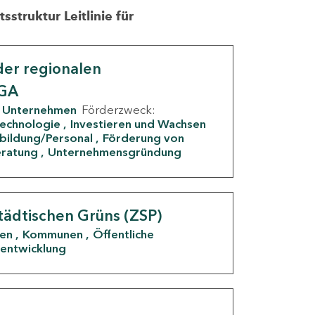
struktur Leitlinie für
er regionalen
IGA
Unternehmen
Förderzweck:
Technologie
Investieren und Wachsen
rbildung/Personal
Förderung von
eratung
Unternehmensgründung
tädtischen Grüns (ZSP)
den
Kommunen
Öffentliche
entwicklung