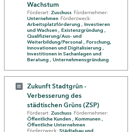
Wachstum
Förderart:
Zuschuss
Fördernehmer:
Unternehmen
Förderzweck:
Arbeitsplatzförderung
Investieren
und Wachsen
Existenzgründung
Qualifizierung/Aus- und
Weiterbildung/Personal
Forschung,
Innovationen und Digitalisierung
Investitionen in Sachanlagen und
Beratung
Unternehmensgründung
Zukunft Stadtgrün -
Verbesserung des
städtischen Grüns (ZSP)
Förderart:
Zuschuss
Fördernehmer:
Öffentliche Kunden
Kommunen
Öffentliche Unternehmen
Förderzweck:
Städtebau und