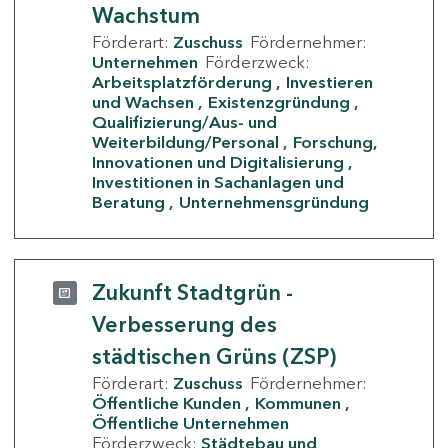
Wachstum
Förderart:
Zuschuss
Fördernehmer:
Unternehmen
Förderzweck:
Arbeitsplatzförderung
Investieren
und Wachsen
Existenzgründung
Qualifizierung/Aus- und
Weiterbildung/Personal
Forschung,
Innovationen und Digitalisierung
Investitionen in Sachanlagen und
Beratung
Unternehmensgründung
Zukunft Stadtgrün -
Verbesserung des
städtischen Grüns (ZSP)
Förderart:
Zuschuss
Fördernehmer:
Öffentliche Kunden
Kommunen
Öffentliche Unternehmen
Förderzweck:
Städtebau und