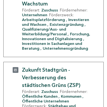
Wachstum
Förderart:
Zuschuss
Fördernehmer:
Unternehmen
Förderzweck:
Arbeitsplatzförderung
Investieren
und Wachsen
Existenzgründung
Qualifizierung/Aus- und
Weiterbildung/Personal
Forschung,
Innovationen und Digitalisierung
Investitionen in Sachanlagen und
Beratung
Unternehmensgründung
Zukunft Stadtgrün -
Verbesserung des
städtischen Grüns (ZSP)
Förderart:
Zuschuss
Fördernehmer:
Öffentliche Kunden
Kommunen
Öffentliche Unternehmen
Förderzweck:
Städtebau und