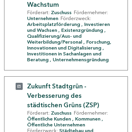
Wachstum
Förderart:
Zuschuss
Fördernehmer:
Unternehmen
Förderzweck:
Arbeitsplatzförderung
Investieren
und Wachsen
Existenzgründung
Qualifizierung/Aus- und
Weiterbildung/Personal
Forschung,
Innovationen und Digitalisierung
Investitionen in Sachanlagen und
Beratung
Unternehmensgründung
Zukunft Stadtgrün -
Verbesserung des
städtischen Grüns (ZSP)
Förderart:
Zuschuss
Fördernehmer:
Öffentliche Kunden
Kommunen
Öffentliche Unternehmen
Förderzweck:
Städtebau und