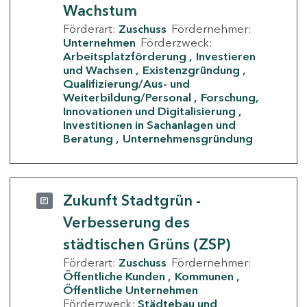
Wachstum
Förderart:
Zuschuss
Fördernehmer:
Unternehmen
Förderzweck:
Arbeitsplatzförderung
Investieren
und Wachsen
Existenzgründung
Qualifizierung/Aus- und
Weiterbildung/Personal
Forschung,
Innovationen und Digitalisierung
Investitionen in Sachanlagen und
Beratung
Unternehmensgründung
Zukunft Stadtgrün -
Verbesserung des
städtischen Grüns (ZSP)
Förderart:
Zuschuss
Fördernehmer:
Öffentliche Kunden
Kommunen
Öffentliche Unternehmen
Förderzweck:
Städtebau und