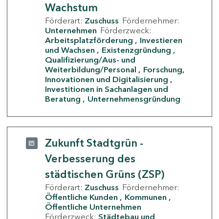
Wachstum
Förderart:
Zuschuss
Fördernehmer:
Unternehmen
Förderzweck:
Arbeitsplatzförderung
Investieren
und Wachsen
Existenzgründung
Qualifizierung/Aus- und
Weiterbildung/Personal
Forschung,
Innovationen und Digitalisierung
Investitionen in Sachanlagen und
Beratung
Unternehmensgründung
Zukunft Stadtgrün -
Verbesserung des
städtischen Grüns (ZSP)
Förderart:
Zuschuss
Fördernehmer:
Öffentliche Kunden
Kommunen
Öffentliche Unternehmen
Förderzweck:
Städtebau und