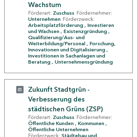
Wachstum
Förderart:
Zuschuss
Fördernehmer:
Unternehmen
Förderzweck:
Arbeitsplatzförderung
Investieren
und Wachsen
Existenzgründung
Qualifizierung/Aus- und
Weiterbildung/Personal
Forschung,
Innovationen und Digitalisierung
Investitionen in Sachanlagen und
Beratung
Unternehmensgründung
Zukunft Stadtgrün -
Verbesserung des
städtischen Grüns (ZSP)
Förderart:
Zuschuss
Fördernehmer:
Öffentliche Kunden
Kommunen
Öffentliche Unternehmen
Förderzweck:
Städtebau und