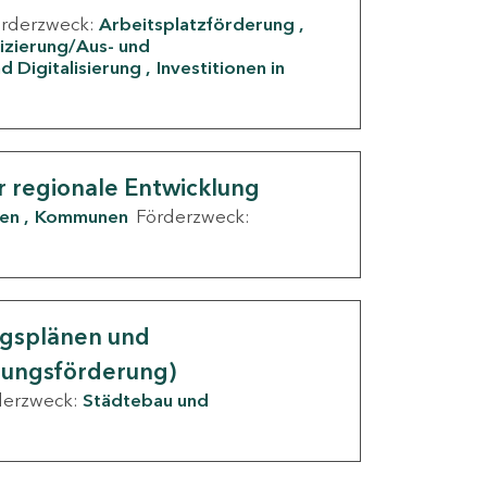
örderzweck:
Arbeitsplatzförderung
fizierung/Aus- und
d Digitalisierung
Investitionen in
g
r regionale Entwicklung
den
Kommunen
Förderzweck:
ngsplänen und
nungsförderung)
derzweck:
Städtebau und