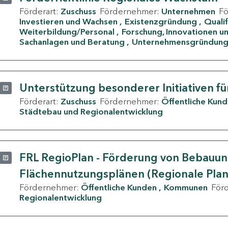
Förderart:
Zuschuss
Fördernehmer:
Unternehmen
F
Investieren und Wachsen
Existenzgründung
Quali
Weiterbildung/Personal
Forschung, Innovationen un
Sachanlagen und Beratung
Unternehmensgründun
Unterstützung besonderer Initiativen fü
Förderart:
Zuschuss
Fördernehmer:
Öffentliche Kun
Städtebau und Regionalentwicklung
FRL RegioPlan - Förderung von Bebauu
Flächennutzungsplänen (Regionale Pla
Fördernehmer:
Öffentliche Kunden
Kommunen
För
Regionalentwicklung