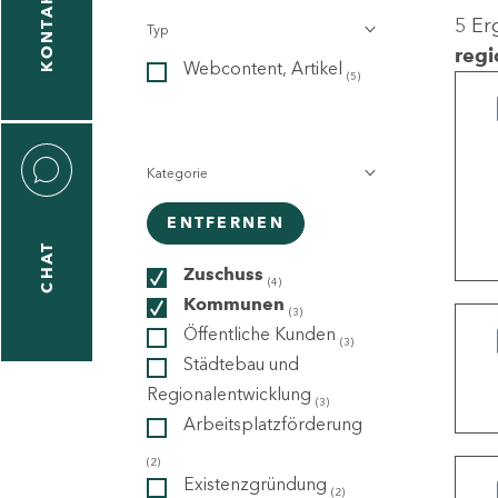
KONTAKT
5 Er
Typ
gen
regi
Webcontent, Artikel
n
(5)
Kategorie
ENTFERNEN
CHAT
icecenter
Zuschuss
(4)
Kommunen
(3)
Öffentliche Kunden
(3)
taktformular
Städtebau und
Regionalentwicklung
(3)
Arbeitsplatzförderung
erportal
(2)
Existenzgründung
(2)