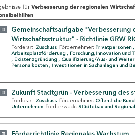
gebnisse für
Verbesserung der regionalen Wirtschafts
onalbeihilfen
Gemeinschaftsaufgabe "Verbesserung d
Wirtschaftsstruktur" - Richtlinie GRW R
Förderart:
Zuschuss
Fördernehmer:
Privatpersonen
Arbeitsplatzförderung
Forschung, Innovation und 
Existenzgründung
Qualifizierung/Aus- und Weite
Personalkosten
Investitionen in Sachanlagen und B
Zukunft Stadtgrün - Verbesserung des s
Förderart:
Zuschuss
Fördernehmer:
Öffentliche Kun
Unternehmen
Förderzweck:
Städtebau und Regional
Förderrichtlinie Regionales Wachstum