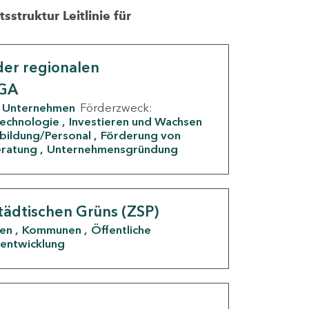
struktur Leitlinie für
er regionalen
IGA
Unternehmen
Förderzweck:
Technologie
Investieren und Wachsen
rbildung/Personal
Förderung von
eratung
Unternehmensgründung
tädtischen Grüns (ZSP)
den
Kommunen
Öffentliche
entwicklung