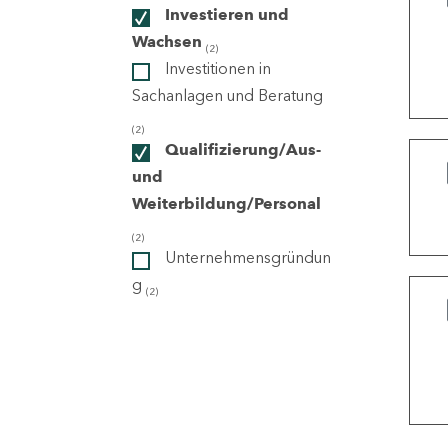
Investieren und
Wachsen
(2)
ndorte
Investitionen in
Sachanlagen und Beratung
(2)
Qualifizierung/Aus-
und
Weiterbildung/Personal
(2)
Unternehmensgründun
g
(2)