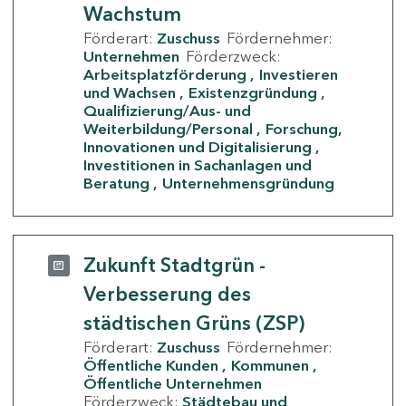
Wachstum
Förderart:
Zuschuss
Fördernehmer:
Unternehmen
Förderzweck:
Arbeitsplatzförderung
Investieren
und Wachsen
Existenzgründung
Qualifizierung/Aus- und
Weiterbildung/Personal
Forschung,
Innovationen und Digitalisierung
Investitionen in Sachanlagen und
Beratung
Unternehmensgründung
Zukunft Stadtgrün -
Verbesserung des
städtischen Grüns (ZSP)
Förderart:
Zuschuss
Fördernehmer:
Öffentliche Kunden
Kommunen
Öffentliche Unternehmen
Förderzweck:
Städtebau und