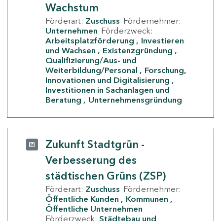
Wachstum
Förderart:
Zuschuss
Fördernehmer:
Unternehmen
Förderzweck:
Arbeitsplatzförderung
Investieren
und Wachsen
Existenzgründung
Qualifizierung/Aus- und
Weiterbildung/Personal
Forschung,
Innovationen und Digitalisierung
Investitionen in Sachanlagen und
Beratung
Unternehmensgründung
Zukunft Stadtgrün -
Verbesserung des
städtischen Grüns (ZSP)
Förderart:
Zuschuss
Fördernehmer:
Öffentliche Kunden
Kommunen
Öffentliche Unternehmen
Förderzweck:
Städtebau und