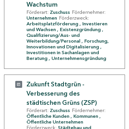
Wachstum
Förderart:
Zuschuss
Fördernehmer:
Unternehmen
Förderzweck:
Arbeitsplatzförderung
Investieren
und Wachsen
Existenzgründung
Qualifizierung/Aus- und
Weiterbildung/Personal
Forschung,
Innovationen und Digitalisierung
Investitionen in Sachanlagen und
Beratung
Unternehmensgründung
Zukunft Stadtgrün -
Verbesserung des
städtischen Grüns (ZSP)
Förderart:
Zuschuss
Fördernehmer:
Öffentliche Kunden
Kommunen
Öffentliche Unternehmen
Förderzweck:
Städtebau und