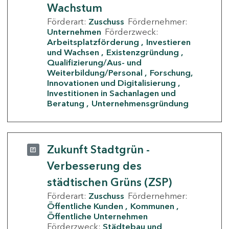
Wachstum
Förderart:
Zuschuss
Fördernehmer:
Unternehmen
Förderzweck:
Arbeitsplatzförderung
Investieren
und Wachsen
Existenzgründung
Qualifizierung/Aus- und
Weiterbildung/Personal
Forschung,
Innovationen und Digitalisierung
Investitionen in Sachanlagen und
Beratung
Unternehmensgründung
Zukunft Stadtgrün -
Verbesserung des
städtischen Grüns (ZSP)
Förderart:
Zuschuss
Fördernehmer:
Öffentliche Kunden
Kommunen
Öffentliche Unternehmen
Förderzweck:
Städtebau und