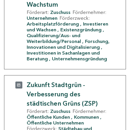
Wachstum
Förderart:
Zuschuss
Fördernehmer:
Unternehmen
Förderzweck:
Arbeitsplatzförderung
Investieren
und Wachsen
Existenzgründung
Qualifizierung/Aus- und
Weiterbildung/Personal
Forschung,
Innovationen und Digitalisierung
Investitionen in Sachanlagen und
Beratung
Unternehmensgründung
Zukunft Stadtgrün -
Verbesserung des
städtischen Grüns (ZSP)
Förderart:
Zuschuss
Fördernehmer:
Öffentliche Kunden
Kommunen
Öffentliche Unternehmen
Förderzweck:
Städtebau und