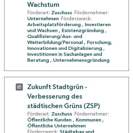
Wachstum
Förderart:
Zuschuss
Fördernehmer:
Unternehmen
Förderzweck:
Arbeitsplatzförderung
Investieren
und Wachsen
Existenzgründung
Qualifizierung/Aus- und
Weiterbildung/Personal
Forschung,
Innovationen und Digitalisierung
Investitionen in Sachanlagen und
Beratung
Unternehmensgründung
Zukunft Stadtgrün -
Verbesserung des
städtischen Grüns (ZSP)
Förderart:
Zuschuss
Fördernehmer:
Öffentliche Kunden
Kommunen
Öffentliche Unternehmen
Förderzweck:
Städtebau und