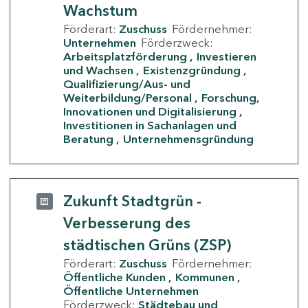
Wachstum
Förderart:
Zuschuss
Fördernehmer:
Unternehmen
Förderzweck:
Arbeitsplatzförderung
Investieren
und Wachsen
Existenzgründung
Qualifizierung/Aus- und
Weiterbildung/Personal
Forschung,
Innovationen und Digitalisierung
Investitionen in Sachanlagen und
Beratung
Unternehmensgründung
Zukunft Stadtgrün -
Verbesserung des
städtischen Grüns (ZSP)
Förderart:
Zuschuss
Fördernehmer:
Öffentliche Kunden
Kommunen
Öffentliche Unternehmen
Förderzweck:
Städtebau und