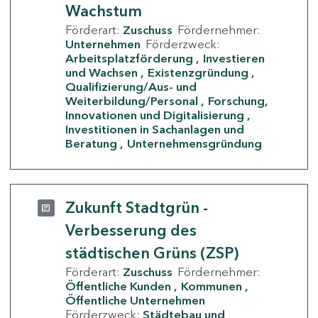
Wachstum
Förderart:
Zuschuss
Fördernehmer:
Unternehmen
Förderzweck:
Arbeitsplatzförderung
Investieren
und Wachsen
Existenzgründung
Qualifizierung/Aus- und
Weiterbildung/Personal
Forschung,
Innovationen und Digitalisierung
Investitionen in Sachanlagen und
Beratung
Unternehmensgründung
Zukunft Stadtgrün -
Verbesserung des
städtischen Grüns (ZSP)
Förderart:
Zuschuss
Fördernehmer:
Öffentliche Kunden
Kommunen
Öffentliche Unternehmen
Förderzweck:
Städtebau und